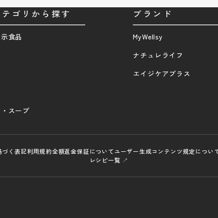
カテゴリから探す
ブランド
表示食品
MyWellsy
品
ナチュレライフ
エイジケアプラス
ク・スープ
基づく表記
利用規約
全額返金保証について
ユーザー生成コンテンツ規定につい
レシピ一覧 ↗