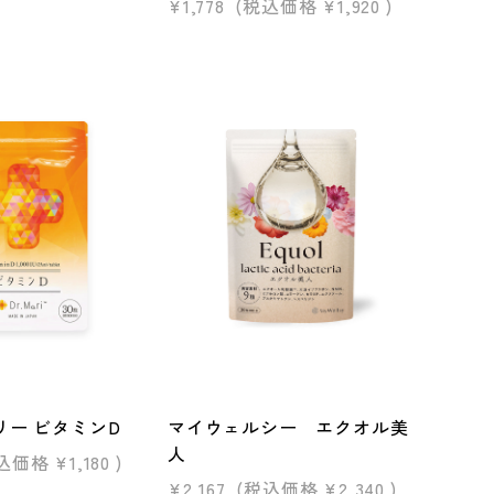
¥1,778
(税込価格
¥1,920
)
リー ビタミンD
マイウェルシー エクオル美
人
込価格
¥1,180
)
¥2,167
(税込価格
¥2,340
)