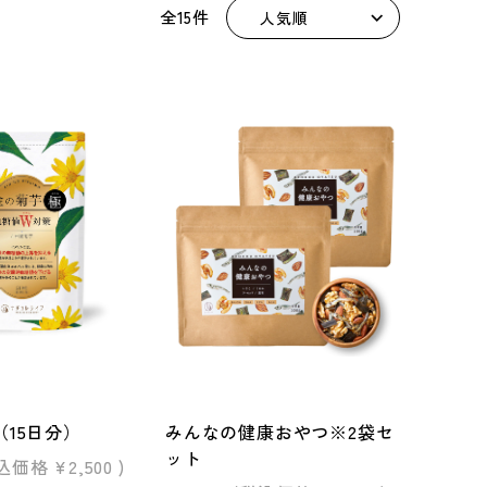
全15件
15日分）
みんなの健康おやつ※2袋セ
ット
込価格
¥2,500
)