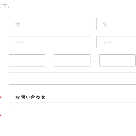
です。
–
–
*
*