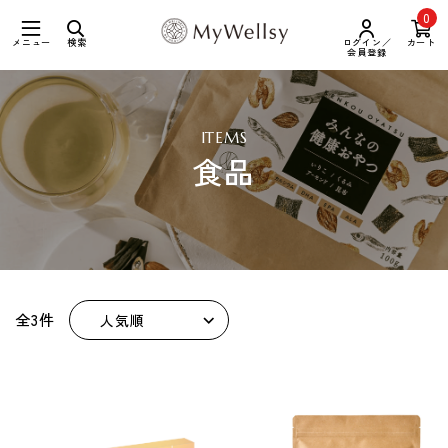
0
メニュー
検索
ログイン／
カート
会員登録
ITEMS
食品
全3件