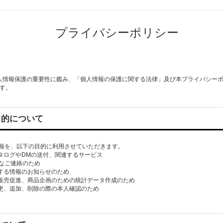
プライバシーポリシー
個人情報保護の重要性に鑑み、「個人情報の保護に関する法律」及び本プライバシー
す。
目的について
報を、以下の目的に利用させていただきます。
カタログやDMの送付、関連するサービス
なご連絡のため
関する情報のお知らせのため
び販売促進、商品企画のための統計データ作成のため
変更、追加、削除の際の本人確認のため