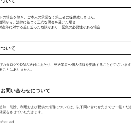
について
下の場合を除き、ご本人の承諾なく第三者に提供致しません。
的機関から、法律に基づく正式な照会を受けた場合
び財産等に対する差し迫った危険があり、緊急の必要性がある場合
について
びカタログやDMの送付にあたり、発送業者へ個人情報を委託することがございま
ることはありません。
るお問い合わせについて
追加、削除、利用および提供の拒否については、以下問い合わせ先までご一報くだ
確認をさせていただきます。
p/contact