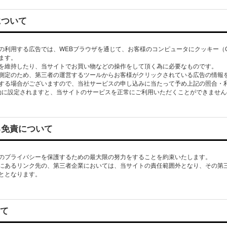
について
の利用する広告では、WEBブラウザを通じて、お客様のコンピュータにクッキー（Co
ます。
を維持したり、当サイトでお買い物などの操作をして頂く為に必要なものです。
測定のため、第三者の運営するツールからお客様がクリックされている広告の情報
する場合がございますので、当社サービスの申し込みに当たって予め上記の照合・
eを無効に設定されますと、当サイトのサービスを正常にご利用いただくことができませ
る免責について
のプライバシーを保護するための最大限の努力をすることを約束いたします。
にあるリンク先の、第三者企業においては、当サイトの責任範囲外となり、その第
ととなります。
いて