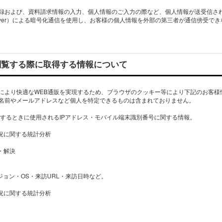
録および、資料請求情報の入力、個人情報のご入力の際など、個人情報が送受信さ
cket Layer）による暗号化通信を使用し、お客様の個人情報を外部の第三者が通信傍受
閲覧する際に取得する情報について
により快適なWEB通販を実現するため、ブラウザのクッキー等により下記のお客様
名前やメールアドレスなど個人を特定できるものは含まれておりません。
接続するときに使用されるIPアドレス・モバイル端末識別番号に関する情報。
状況に関する統計分析
・解決
ージョン・OS・来訪URL・来訪日時など。
状況に関する統計分析